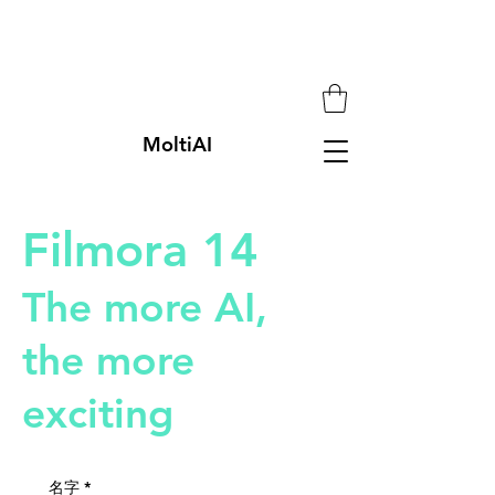
MoltiAI
Filmora 14
The more AI,
the more
exciting
名字
*