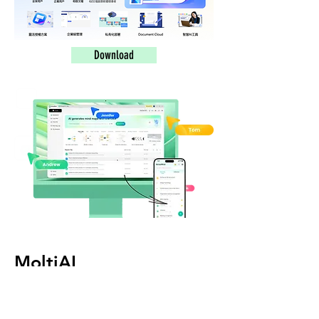
Download
MoltiAI
Instant Image
Technology Co., Ltd.