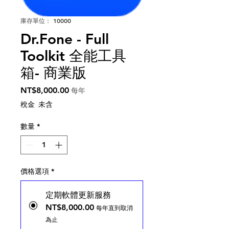
庫存單位： 10000
Dr.Fone - Full
Toolkit 全能工具
箱- 商業版
價格
NT$8,000.00
每年
稅金 未含
數量
*
價格選項
*
定期軟體更新服務
NT$8,000.00
每年直到取消
為止