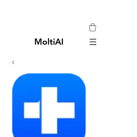
MoltiAI