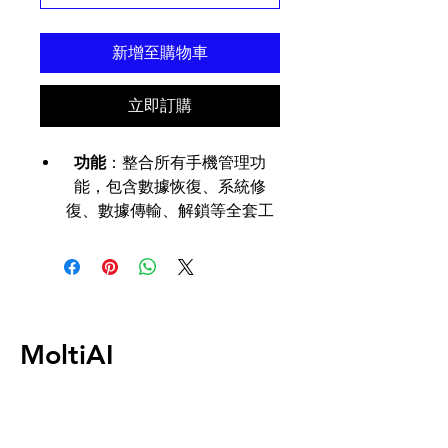
新增至購物車
立即訂購
功能
：整合所有手機管理功
能，包含數據恢復、系統修
復、數據傳輸、解鎖等全套工
具。
規格
：支援 iOS 和 Android 設
備，提供一鍵式操作介面。
MoltiAI
瞬影科技股份有限公司