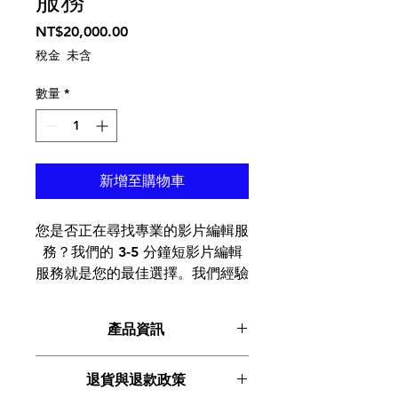
服務
價格
NT$20,000.00
稅金 未含
數量
*
新增至購物車
您是否正在尋找專業的影片編輯服
務？我們的 3-5 分鐘短影片編輯
服務就是您的最佳選擇。我們經驗
豐富的編輯團隊將幫助您製作引人
注目且引人入勝的影片來展示您的
產品資訊
產品並吸引更多客戶。無論是產品
演示、客戶評價還是宣傳視頻，我
這是產品詳情，適合加入有關產品的更
們都可以幫助您將願景變為現實。
退貨與退款政策
多資訊，例如尺寸、材料、保固和清洗