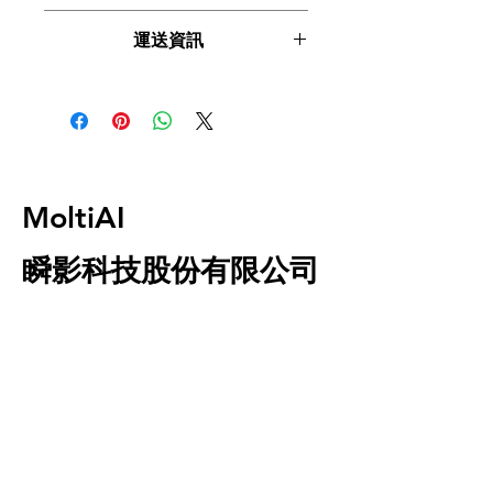
我們的影片編輯服務具有快速的周
說明。另外，您也可在此處形容產品的
這是退貨與退款政策，適合向客戶解釋
獨特之處，以及可給客戶帶來的好處。
轉時間和具有競爭力的價格，是希
運送資訊
如何處理不滿意的產品。撰寫政策時，
買家總是希望能在購買之前清楚了解產
望增強視覺內容的線上企業的完美
請盡量開門見山，以便建立互信，讓顧
品。所以請盡量提供資訊，讓顧客有信
解決方案。
這是個運送政策，適合加入與運送方
客有信心購買您的產品。
心和决心購買產品。
法、包裝和費用相關的資訊。撰寫政策
時，請盡量開門見山，以便建立互信，
讓顧客有信心購買您的產品。
MoltiAI
瞬影科技股份有限公司
————————————————————
———————————
MoltiAi，從新思維角度出發，作為AIGC軟體
代理公司，致力於讓簡單創意的科技無處不
在。目前持續專研數字創意領域，不斷精進影
片創意業務，積極提升辦公效率和數據管理領
域，同時保持對數字銷售領域的關注，並且以