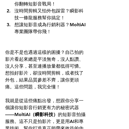
你翻轉短影音戰局！  
沒時間剪輯又怕外包踩雷？瞬影科
技一條龍服務幫你搞定！  
想讓短影音成為行銷利器？MoltiAI
專業團隊帶你飛！
你是不是也遇過這樣的困擾？自己拍的
影片看起來總是平淡無奇，沒人點讚、
沒人分享，甚至連播放量都低得可憐。
想拍好影片，卻沒時間剪輯，或者找了
外包，結果品質參差不齊，讓你更頭
痛。這些問題，我完全懂！
我就是從這些痛點出發，想跟你分享一
個讓你短影音行銷更有力的秘密武器
——
MoltiAI（瞬影科技）
的短影音拍攝
服務。這不只是拍影片，更是用AI和專
業技術，幫你打造真正能帶來效益的內