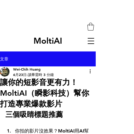
MoltiAI
文章
Wei-Chih Huang
6月23日
讀畢需時 3 分鐘
讓你的短影音更有力！
MoltiAI（瞬影科技）幫你
打造專業爆款影片
三個吸睛標題推薦
你拍的影片沒效果？MoltiAI用AI幫