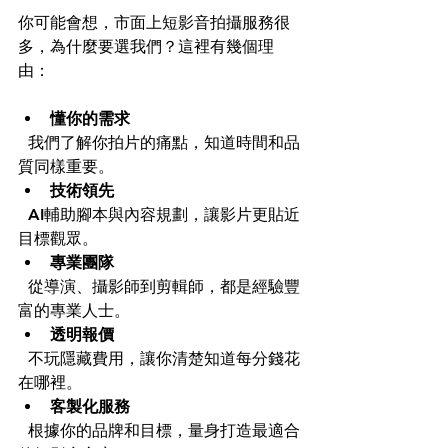
你可能會想，市面上短影音拍攝服務很
多，為什麼要選我們？這裡有幾個理
由：
懂你的需求
  我們了解你拍片的痛點，知道時間和品
質同樣重要。  
技術領先
  AI輔助腳本與內容規劃，讓影片更貼近
目標觀眾。  
專業團隊
  從導演、攝影師到剪輯師，都是經驗豐
富的專業人士。  
透明報價
  不玩隱藏費用，讓你清楚知道每分錢花
在哪裡。  
客製化服務
  根據你的品牌和目標，量身打造最適合