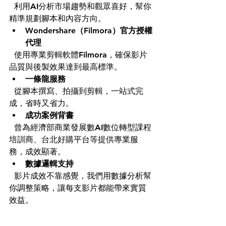
  利用AI分析市場趨勢和觀眾喜好，幫你
精準規劃腳本和內容方向。  
Wondershare（Filmora）官方授權
代理
  使用專業剪輯軟體Filmora，確保影片
品質與後製效果達到最高標準。  
一條龍服務
  從腳本撰寫、拍攝到剪輯，一站式完
成，省時又省力。  
成功案例背書
  曾為經濟部商業發展數AI數位轉型課程
培訓商、台北好購平台等提供專業服
務，成效顯著。  
數據邏輯支持
  影片成效不靠感覺，我們用數據分析幫
你調整策略，讓每支影片都能帶來實質
效益。