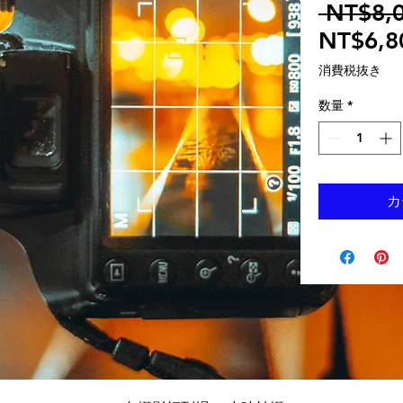
 NT$8,0
NT$6,8
消費税抜き
数量
*
カ