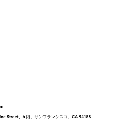
om
rancine Street、6 階、サンフランシスコ、CA 94158