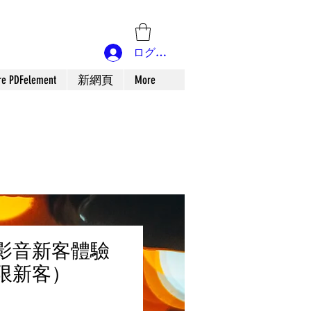
ログイン
re PDFelement
新網頁
More
短影音新客體驗
限新客）