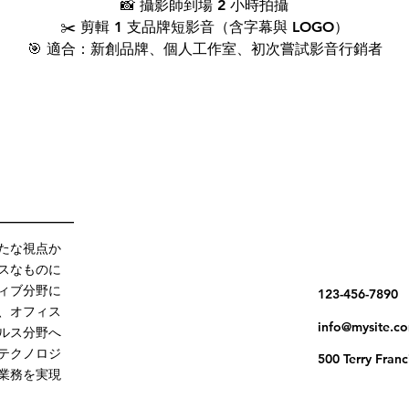
📸 攝影師到場 2 小時拍攝
✂️ 剪輯 1 支品牌短影音（含字幕與 LOGO）
🎯 適合：新創品牌、個人工作室、初次嘗試影音行銷者
👉
你的品牌故事，30 秒打動人心！
📲 馬上預約｜限量名額，錯過不再！
——————
新たな視点か
スなものに
ィブ分野に
123-456-7890
、オフィス
info@mysite.c
ルス分野へ
テクノロジ
500 Terry F
業務を実現