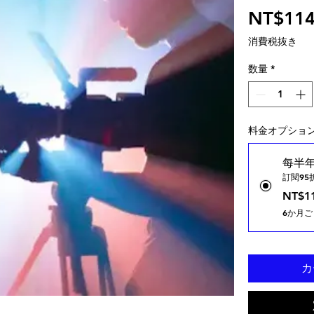
NT$114
消費税抜き
数量
*
料金オプショ
每半
訂閱95
NT$11
6か月ご
カ