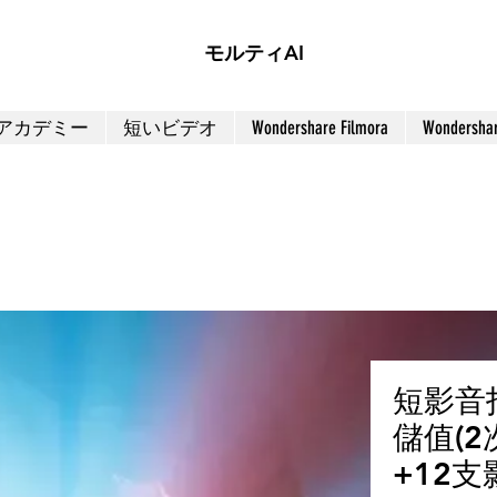
モルティAI
アカデミー
短いビデオ
Wondershare Filmora
Wondersha
短影音
儲值(
+12支