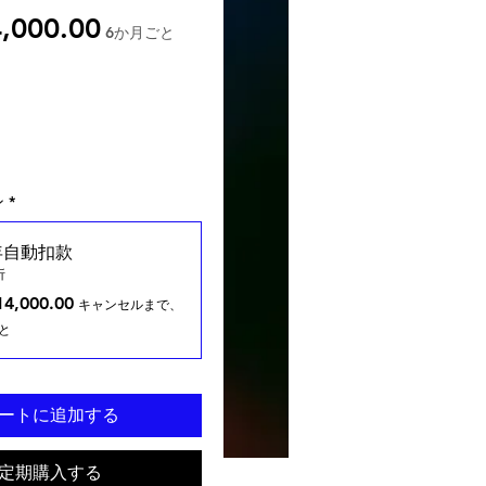
,000.00
価格
6か月ごと
ン
*
年自動扣款
折
4,000.00
キャンセルまで、
と
ートに追加する
定期購入する