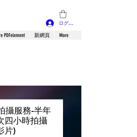
ログイン
re PDFelement
新網頁
More
拍攝服務-半年
2次四小時拍攝
影片)