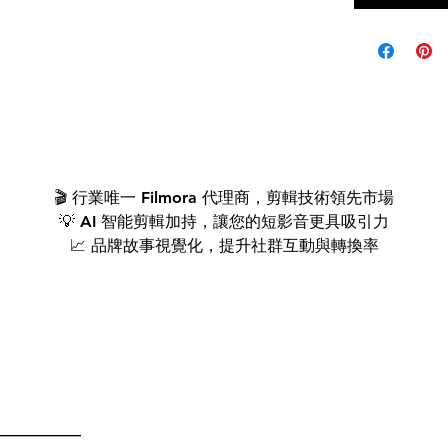
🎬 行業唯一 Filmora 代理商，剪輯技術領先市場
💡 AI 智能剪輯加持，讓您的短影音更具吸引力
📈 品牌故事視覺化，提升社群互動與轉換率
🎞️ Filmora 14 專業剪輯，獨家提供最新 AI 特效與高效製作
——————