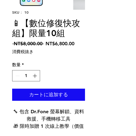
SKU： 10
📱【數位修復快攻
組】限量10組
通常価格
セール価格
 NT$8,000.00 
NT$6,800.00
消費税抜き
数量
*
カートに追加する
🔧 包含 Dr.Fone 螢幕解鎖、資料
救援、手機轉移工具
🎁 限時加贈 1 次線上教學（價值
NT$1,200）