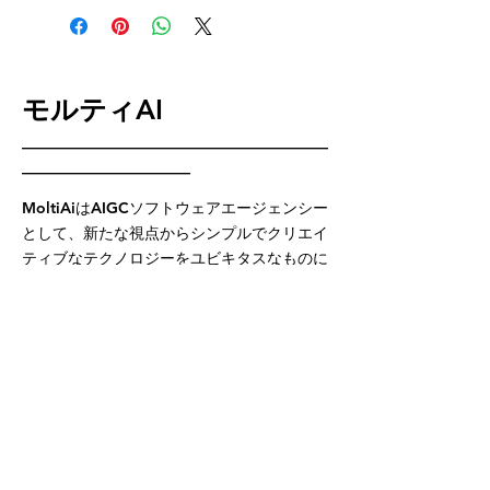
📦 適合：手機故障、換機族、資
料急救需求者
👉
立即修復，資料不再流失！
🛒
點擊搶購｜限量優惠中！
モルティAI
————————————————————
———————————
MoltiAiはAIGCソフトウェアエージェンシー
として、新たな視点からシンプルでクリエイ
ティブなテクノロジーをユビキタスなものに
することに尽力しています。現在、デジタル
クリエイティブ分野に注力し続け、ビデオク
リエイティブ事業の継続的な改善、オフィス
効率とデータ管理の積極的な改善、そしてデ
ジタルセールス分野への注力を維持していま
す。データを核として、革新的なテクノロジ
ーとクリエイティブコンテンツを通じて、企
業が容易に業務を実現し、ブランドの影響力
を高めることを支援しています。